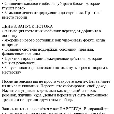
• Очищение каналов изобилия: убираем блоки, которые
глушат поток
• 8 законов денег: от циркуляции до служения. Практика
вместо теории
ДЕНЬ 3. ЗАПУСК ПОТОКА
• Активация состояния изобилия: переход от дефицита к
достатку
• Якорение нового состояния: как удерживать фокус, когда
штормит
• Создание системы поддержки: союзники, правила,
финансовые границы
• Практики процветания: ежедневные действия, которые
меняют реальность
• Запуск нового финансового потока: путь героя от порога к
мастерству
После интенсива вы не просто «закроете долги». Вы выйдете
из цикла выживания. Перестанете саботировать свой доход.
Научитесь управлять деньгами как взрослый, а не как
ребёнок, ждущий чуда. Деньги перестанут быть источником
тревоги и станут инструментом свободы.
Запись интенсива остаётся у вас НАВСЕГДА. Возвращайтесь
к практикам, когда нужно закрепить состояние или пройти