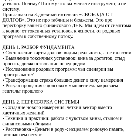
утекают. Почему? Потому что вы меняете инструмент, а не
систему.
Приглашаю на 3-дневный интенсив «СВОБОДА ОТ
ДОЛГОВ». Это не про таблицы и бюджеты. Это про
пересборку вашего финансового ДНК. Мы идём от симптома
к корню: от токсичных установок к ясности, от родовых
программ к собственному потоку.
ДЕНЬ 1. РАЗБОР ФУНДАМЕНТА
• Составление карты долгов: видим реальность, а не иллюзии
• Выявление токсичных установок: вина за достаток, стыд
просить, долженствование перед родом
• Исследование родовых программ: чьи сценарии вы
проигрываете?
• Трансформация страха больших денег в силу намерения
• Ритуал прощания с долговым мышлением: закрываем
гештальт прошлого
ДЕНЬ 2. ПЕРЕСБОРКА СИСТЕМЫ
• Создание нового намерения: чёткий вектор вместо
хаотичных желаний
• Техники и практики: работа с чувством вины, стыдом и
финансовыми обидами
• Расстановка «Деньги в роду»: исцеляем родовую память,
возвращаем ресурс