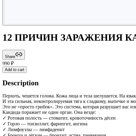
12 ПРИЧИН ЗАРАЖЕНИЯ 
Share
990
₽
Add to cart
Description
Перхоть, чешется голова. Кожа лица и тела шелушится. На язык
И эта сильная, неконтролируемая тяга к сладкому, выпечке и мо
Это не «просто грибок». Это система, которая разрушает вас из
Кандида поражает не один орган. Она везде:
✓ Ротовая полость — стоматит, кровоточивость дёсен
✓ Горло — тонзиллит, фарингит, ангина
✓ Лимфоузлы — лимфаденит
✓ Бронхи и лёгкие — бронхит, астма, пневмония