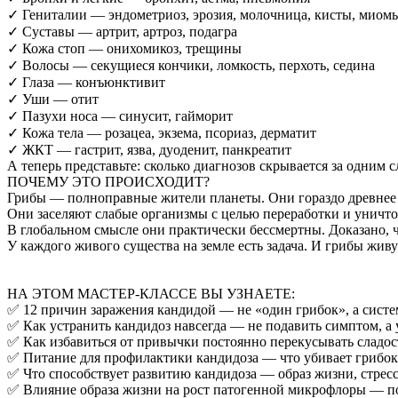
✓ Гениталии — эндометриоз, эрозия, молочница, кисты, миом
✓ Суставы — артрит, артроз, подагра
✓ Кожа стоп — онихомикоз, трещины
✓ Волосы — секущиеся кончики, ломкость, перхоть, седина
✓ Глаза — конъюнктивит
✓ Уши — отит
✓ Пазухи носа — синусит, гайморит
✓ Кожа тела — розацеа, экзема, псориаз, дерматит
✓ ЖКТ — гастрит, язва, дуоденит, панкреатит
А теперь представьте: сколько диагнозов скрывается за одним
ПОЧЕМУ ЭТО ПРОИСХОДИТ?
Грибы — полноправные жители планеты. Они гораздо древнее 
Они заселяют слабые организмы с целью переработки и уничт
В глобальном смысле они практически бессмертны. Доказано, 
У каждого живого существа на земле есть задача. И грибы жив
НА ЭТОМ МАСТЕР-КЛАССЕ ВЫ УЗНАЕТЕ:
✅ 12 причин заражения кандидой — не «один грибок», а систе
✅ Как устранить кандидоз навсегда — не подавить симптом, а
✅ Как избавиться от привычки постоянно перекусывать сладос
✅ Питание для профилактики кандидоза — что убивает грибок,
✅ Что способствует развитию кандидоза — образ жизни, стресс
✅ Влияние образа жизни на рост патогенной микрофлоры — п