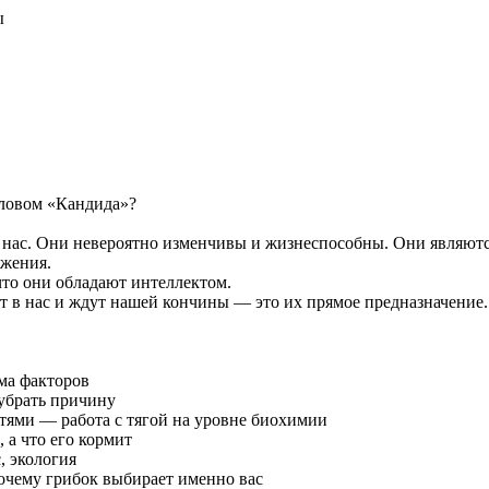
ы
 словом «Кандида»?
нас. Они невероятно изменчивы и жизнеспособны. Они являютс
ожения.
что они обладают интеллектом.
ут в нас и ждут нашей кончины — это их прямое предназначение.
ма факторов
 убрать причину
тями — работа с тягой на уровне биохимии
 а что его кормит
, экология
очему грибок выбирает именно вас