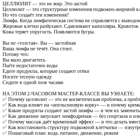
ЦЕЛЛЮЛИТ — это не жир. Это застой
Целлюлит — это структурные изменения подкожно-жировой кл
Но что создаёт эти изменения?
Лимфа. Когда лимфатическая система не справляется с выводо
Жировые клетки разбухают. Сдавливают капилляры. Кровоток 
Кожа теряет упругость. Появляются бугры.
Вы не «толстая». Вы — застойная
Ваша лимфа не течёт. Она стоит.
Потому что:
Вы мало двигаетесь
Пьёте недостаточно воды
Едите продукты, которые создают отёки
Носите тесную одежду
Сидите в одной позе часами
НА ЭТОМ 2-ЧАСОВОМ МАСТЕР-КЛАССЕ ВЫ УЗНАЕТЕ:
✅ Почему целлюлит — это не косметическая проблема, а проб
✅ Как вода влияет на «апельсиновую корку» — и почему крем
✅ Какие продукты создают застой лимфы — и чем их заменить
✅ Как движение запускает лимфодренаж — без спортзала и из
✅ Почему массаж даёт временный эффект — и что делать вмес
✅ Как восстановить структуру подкожной клетчатки — изнутри
✅ Пошаговый план: вода, питание, движение, режим