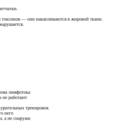
етчатки.
м токсинов — они накапливаются в жировой ткани.
нарушается.
лема лимфотока
ы не работают
нурительных тренировок
то него
, а не снаружи