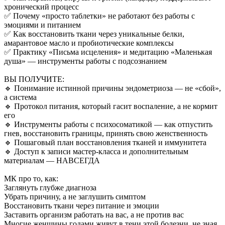
хронический процесс
✅ Почему «просто таблетки» не работают без работы с
эмоциями и питанием
✅ Как восстановить ткани через уникальные белки,
амарантовое масло и пробиотические комплексы
✅ Практику «Письма исцеления» и медитацию «Маленькая
душа» — инструменты работы с подсознанием
ВЫ ПОЛУЧИТЕ:
🔹 Понимание истинной причины эндометриоза — не «сбой»,
а система
🔹 Протокол питания, который гасит воспаление, а не кормит
его
🔹 Инструменты работы с психосоматикой — как отпустить
гнев, восстановить границы, принять свою женственность
🔹 Пошаговый план восстановления тканей и иммунитета
🔹 Доступ к записи мастер-класса и дополнительным
материалам — НАВСЕГДА
МК про то, как:
Заглянуть глубже диагноза
Убрать причину, а не заглушить симптом
Восстановить ткани через питание и эмоции
Заставить организм работать на вас, а не против вас
Многие женщины годами живут в тени этой болезни, не зная,