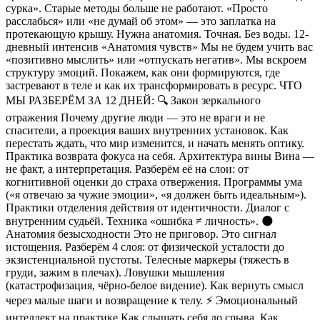
сурка». Старые методы больше не работают. «Просто
расслабься» или «не думай об этом» — это заплатка на
протекающую крышу. Нужна анатомия. Точная. Без воды. 12-
дневный интенсив «Анатомия чувств» Мы не будем учить вас
«позитивно мыслить» или «отпускать негатив». Мы вскроем
структуру эмоций. Покажем, как они формируются, где
застревают в теле и как их трансформировать в ресурс. ЧТО
МЫ РАЗБЕРЁМ ЗА 12 ДНЕЙ: 🔍 Закон зеркального
отражения Почему другие люди — это не враги и не
спасители, а проекция ваших внутренних установок. Как
перестать ждать, что мир изменится, и начать менять оптику.
Практика возврата фокуса на себя. Архитектура вины Вина —
не факт, а интерпретация. Разберём её на слои: от
когнитивной оценки до страха отвержения. Программы ума
(«я отвечаю за чужие эмоции», «я должен быть идеальным»).
Практики отделения действия от идентичности. Диалог с
внутренним судьёй. Техника «ошибка ≠ личность». 🌑
Анатомия безысходности Это не приговор. Это сигнал
истощения. Разберём 4 слоя: от физической усталости до
экзистенциальной пустоты. Телесные маркеры (тяжесть в
груди, зажим в плечах). Ловушки мышления
(катастрофизация, чёрно-белое видение). Как вернуть смысл
через малые шаги и возвращение к телу. ⚡ Эмоциональный
интеллект на практике Как слышать себя до срыва. Как