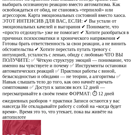
выбирать осознанную реакцию вместо автоматизма. Как
освобождаться от обид, не становясь «терпилой» или
агрессором. Карта эмоциональных состояний вместо хаоса.
ЭТОТ ИНТЕНСИВ ДЛЯ ВАС, ЕСЛИ: ✔ Вы устали от
эмоциональных качелей и выгорания ✔ Понимаете, что
«просто отдохнуть» уже не помогает ✔ Хотите разобраться в
причинах психосоматики и хронического напряжения ✔
Готовы брать ответственность за свои реакции, а не винить
обстоятельства ✔ Хотите перестать путать тревогу с
интуицией, усталость с ленью, обиду с любовью ЧТО ВЫ
ПОЛУЧИТЕ: ✅ Чёткую структуру эмоций — понимание, что
именно вы чувствуете и почему ✅ Инструменты остановки
автоматических реакций ✅ Практики работы с виной,
безысходностью и обидами — не теории, а алгоритмы ✅
Навык слышать тело до того, как оно начнёт кричать
симптомами ✅ Доступ к записям всех 12 дней —
пересматривайте в своём темпе ФОРМАТ: ⏱ 12 дней
ежедневных разборов + практики Записи остаются у вас
навсегда Не откладывайте работу с собой на «когда будет
время». Время это то, что утекает, пока вы живёте на
автопилоте